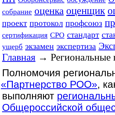
оценщик
о
оценка
собрание
пр
проект
протокол
профсоюз
стандарт
ста
сертификация
СРО
Экс
экзамен
экспертиза
ущерб
Главная
→
Региональные 
Полномочия региональ
«
Партнерство РОО»
, к
выполняют
региональн
Общероссийской общес