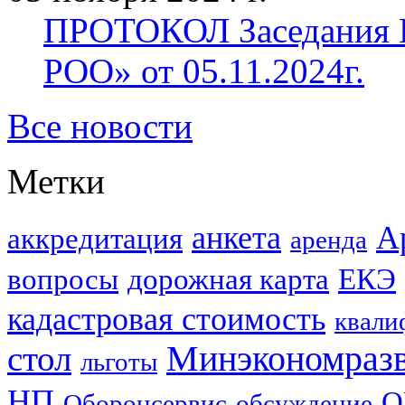
ПРОТОКОЛ Заседания П
РОО» от 05.11.2024г.
Все новости
Метки
анкета
А
аккредитация
аренда
вопросы
дорожная карта
ЕКЭ
кадастровая стоимость
квали
стол
Минэкономраз
льготы
НП
О
Оборонсервис
обсуждение