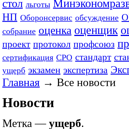
стол
Минэкономраз
льготы
НП
О
Оборонсервис
обсуждение
оценщик
о
оценка
собрание
пр
проект
протокол
профсоюз
стандарт
ста
сертификация
СРО
Экс
экзамен
экспертиза
ущерб
Главная
→
Все новости
Новости
Метка —
ущерб
.