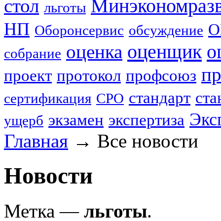
стол
Минэкономраз
льготы
НП
О
Оборонсервис
обсуждение
оценщик
о
оценка
собрание
пр
проект
протокол
профсоюз
стандарт
ста
сертификация
СРО
Экс
экзамен
экспертиза
ущерб
Главная
→
Все новости
Новости
Метка —
льготы
.