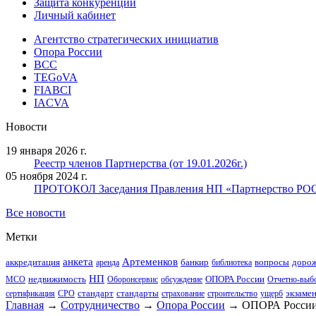
Защита конкуренции
Личный кабинет
Агентство стратегических инициатив
Опора России
ВСС
TEGoVA
FIABCI
IACVA
Новости
19 января 2026 г.
Реестр членов Партнерства (от 19.01.2026г.)
05 ноября 2024 г.
ПРОТОКОЛ Заседания Правления НП «Партнерство РОО» 
Все новости
Метки
анкета
Артеменков
аккредитация
банкир
вопросы
дорож
аренда
библиотека
НП
недвижимость
ОПОРА России
МСО
Оборонсервис
обсуждение
Отчетно-выбо
стандарт
стандарты
экзаме
сертификация
СРО
страхование
строительство
ущерб
Главная
→
Сотрудничество
→
Опора России
→
ОПОРА России.