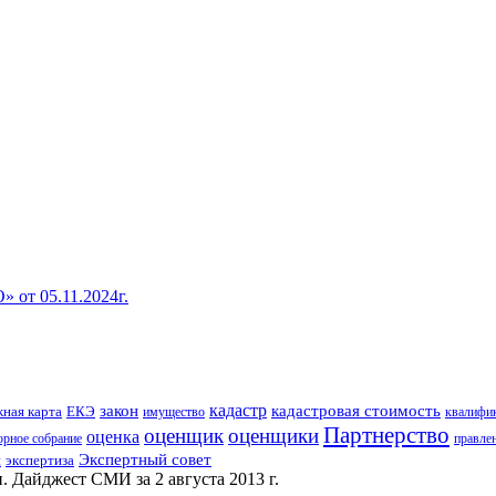
от 05.11.2024г.
кадастр
закон
кадастровая стоимость
ная карта
ЕКЭ
имущество
квалифи
Партнерство
оценщик
оценщики
оценка
рное собрание
правле
Экспертный совет
н
экспертиза
 Дайджест СМИ за 2 августа 2013 г.