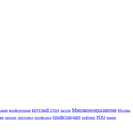
Минэкономразвития
круглый стол
конференция
Москва
кация
льготы
профстандарт
РОО
проект
протокол
профсоюз
рейтинг
ние
рынок