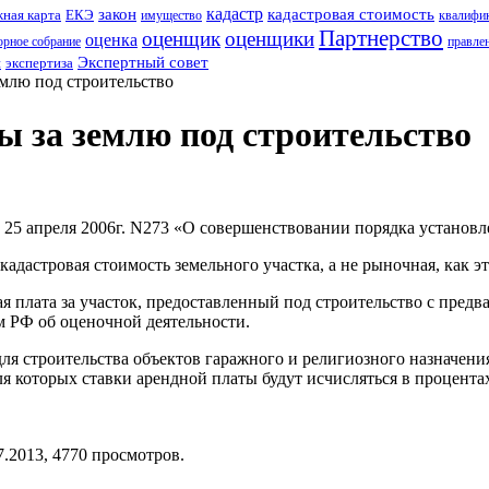
кадастр
закон
кадастровая стоимость
ная карта
ЕКЭ
имущество
квалифи
Партнерство
оценщик
оценщики
оценка
рное собрание
правле
Экспертный совет
н
экспертиза
емлю под строительство
ы за землю под строительство
25 апреля 2006г. N273
«
О совершенствовании порядка установле
адастровая стоимость земельного участка, а не рыночная, как эт
 плата за участок, предоставленный под строительство с предв
ом РФ об оценочной деятельности.
я строительства объектов гаражного и религиозного назначения
я которых ставки арендной платы будут исчисляться в процентах
7.2013,
4770
просмотров.