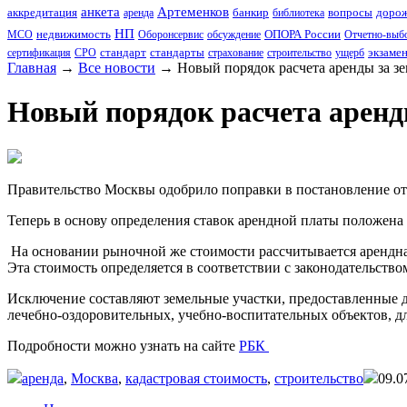
анкета
Артеменков
аккредитация
банкир
вопросы
дорож
аренда
библиотека
НП
недвижимость
ОПОРА России
МСО
Оборонсервис
обсуждение
Отчетно-выбо
стандарт
стандарты
экзаме
сертификация
СРО
страхование
строительство
ущерб
Главная
→
Все новости
→
Новый порядок расчета аренды за з
Новый порядок расчета аренд
Правительство Москвы одобрило поправки в постановление от 
Теперь в основу определения ставок арендной платы положена к
На основании рыночной же стоимости рассчитывается арендная
Эта стоимость определяется в соответствии с законодательств
Исключение составляют земельные участки, предоставленные дл
лечебно-оздоровительных, учебно-воспитательных объектов, дл
Подробности можно узнать на сайте
РБК
аренда
,
Москва
,
кадастровая стоимость
,
строительство
09.0