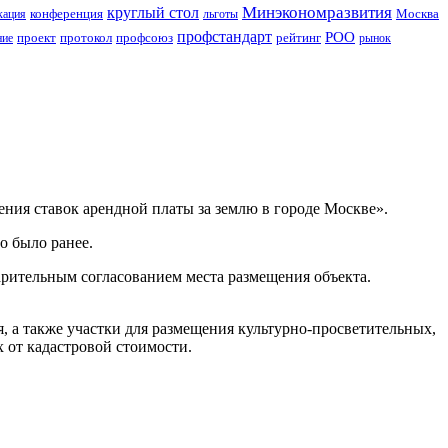
Минэкономразвития
круглый стол
конференция
Москва
кация
льготы
профстандарт
РОО
проект
протокол
профсоюз
рейтинг
ние
рынок
ния ставок арендной платы за землю в городе Москве».
о было ранее.
арительным согласованием места размещения объекта.
, а также участки для размещения культурно-просветительных,
 от кадастровой стоимости.